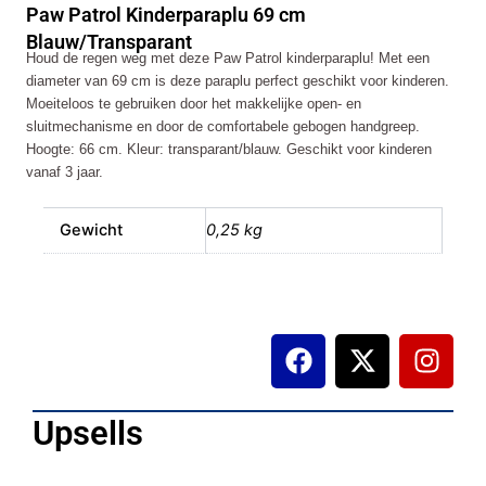
Paw Patrol Kinderparaplu 69 cm
cm
Blauw/Transparant
Blauw/Transparant
Houd de regen weg met deze Paw Patrol kinderparaplu! Met een
aantal
diameter van 69 cm is deze paraplu perfect geschikt voor kinderen.
Moeiteloos te gebruiken door het makkelijke open- en
sluitmechanisme en door de comfortabele gebogen handgreep.
Hoogte: 66 cm. Kleur: transparant/blauw. Geschikt voor kinderen
vanaf 3 jaar.
Gewicht
0,25 kg
F
X
I
a
-
n
c
t
s
e
w
t
Upsells
b
i
a
o
t
g