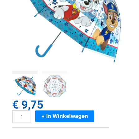
€
9,75
+ In Winkelwagen
Paw
Patrol
Kinderparaplu
69