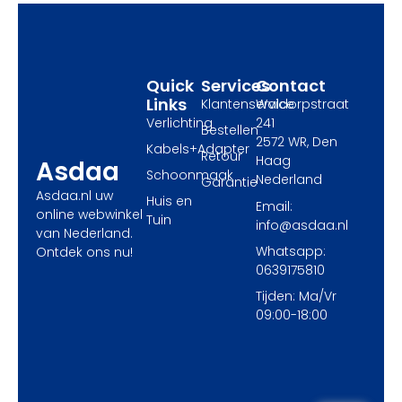
o
t
r
k
e
a
r
m
Quick
Services
Contact
Links
Klantenservice
Waldorpstraat
Verlichting
241
Bestellen
2572 WR, Den
Kabels+Adapter
Retour
Haag
Asdaa
Schoonmaak
Nederland
Garantie
Asdaa.nl uw
Huis en
Email:
online webwinkel
Tuin
info@asdaa.nl
van Nederland.
Whatsapp:
Ontdek ons nu!
0639175810
Tijden: Ma/Vr
09:00-18:00