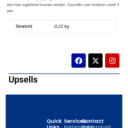
één keer ingekleurd kunnen worden. Geschikt voor kinderen vanaf 3
jaar.
Gewicht
0,22 kg
F
X
I
a
-
n
c
t
s
e
w
t
Upsells
b
i
a
o
t
g
o
t
r
k
e
a
r
m
Quick
Services
Contact
Links
Klantenservice
Waldorpstraat