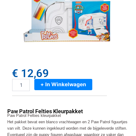
€
12,69
+ In Winkelwagen
Paw
Patrol
Felties
Kleurpakket
Paw Patrol Felties Kleurpakket
aantal
Paw Patrol Felties kleurpakket
Het pakket bevat een blanco vrachtwagen en 2 Paw Patrol figuurtjes
van vilt. Deze kunnen ingekleurd worden met de bijgeleverde stiften.
Eventueel zijn de puppy figuren afwasbaar, waardoor ze vaker dan