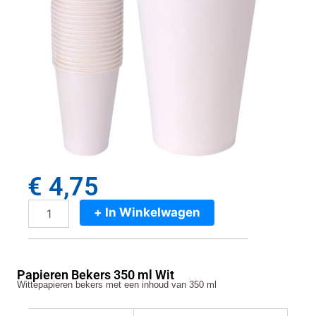
€
4,75
+ In Winkelwagen
Papieren
Bekers
350
ml
Papieren Bekers 350 ml Wit
Wit
Wittepapieren bekers met een inhoud van 350 ml
aantal