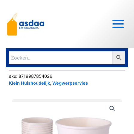
Ga
Main
naar
Menu
de
inhoud
sku:
8719987854026
Klein Huishoudelijk
,
Wegwerpservies