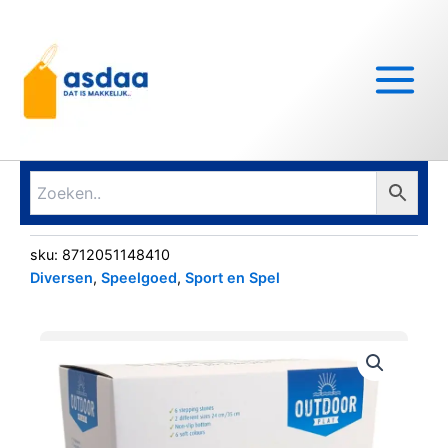
Ga
Main
naar
Menu
de
inhoud
sku:
8712051148410
Diversen
,
Speelgoed
,
Sport en Spel