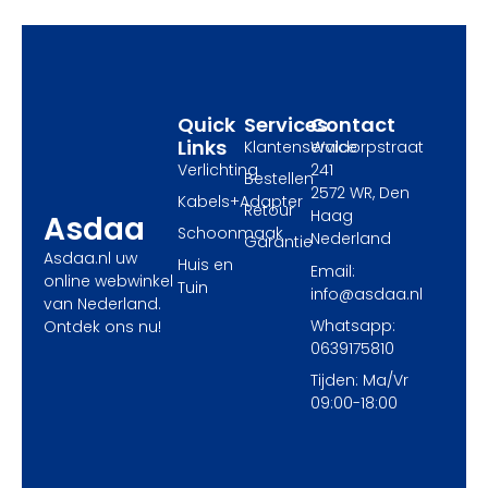
o
t
g
o
t
r
k
e
a
r
m
Quick
Services
Contact
Links
Klantenservice
Waldorpstraat
Verlichting
241
Bestellen
2572 WR, Den
Kabels+Adapter
Retour
Haag
Asdaa
Schoonmaak
Nederland
Garantie
Asdaa.nl uw
Huis en
Email:
online webwinkel
Tuin
info@asdaa.nl
van Nederland.
Whatsapp:
Ontdek ons nu!
0639175810
Tijden: Ma/Vr
09:00-18:00