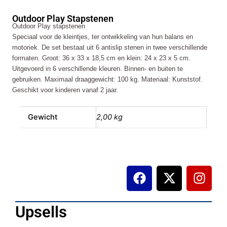
aantal
Outdoor Play Stapstenen
Outdoor Play stapstenen
Speciaal voor de kleintjes, ter ontwikkeling van hun balans en
motoriek. De set bestaat uit 6 antislip stenen in twee verschillende
formaten. Groot: 36 x 33 x 18,5 cm en klein: 24 x 23 x 5 cm.
Uitgevoerd in 6 verschillende kleuren. Binnen- en buiten te
gebruiken. Maximaal draaggewicht: 100 kg. Materiaal: Kunststof.
Geschikt voor kinderen vanaf 2 jaar.
Gewicht
2,00 kg
F
X
I
a
-
n
c
t
s
e
w
t
Upsells
b
i
a