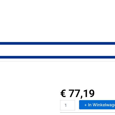
€
77,19
+ In Winkelwag
Nedis
Stofzuiger