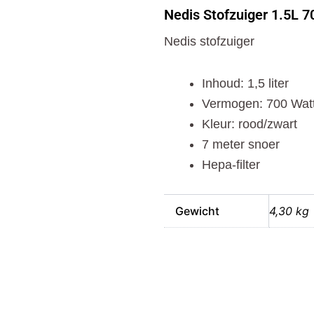
1.5L
Nedis Stofzuiger 1.5L 
700W
Rood/Zwart
Nedis stofzuiger
aantal
Inhoud: 1,5 liter
Vermogen: 700 Wat
Kleur: rood/zwart
7 meter snoer
Hepa-filter
Gewicht
4,30 kg