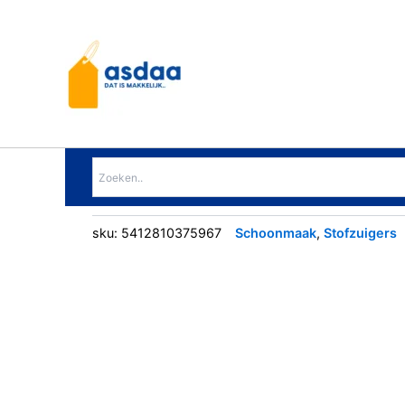
Ga
naar
de
inhoud
sku:
5412810375967
Schoonmaak
,
Stofzuigers