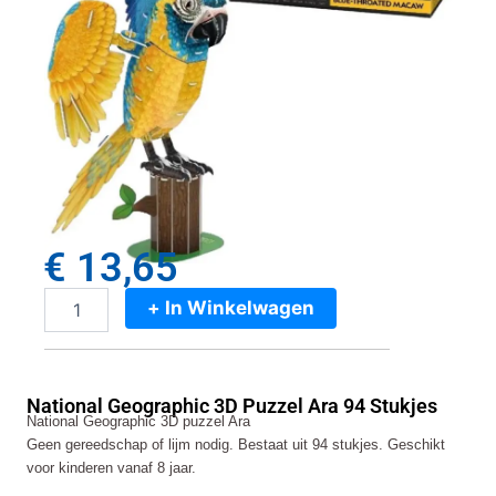
€
13,65
+ In Winkelwagen
National
Geographic
3D
Puzzel
National Geographic 3D Puzzel Ara 94 Stukjes
Ara
National Geographic 3D puzzel Ara
94
Geen gereedschap of lijm nodig. Bestaat uit 94 stukjes. Geschikt
Stukjes
voor kinderen vanaf 8 jaar.
aantal