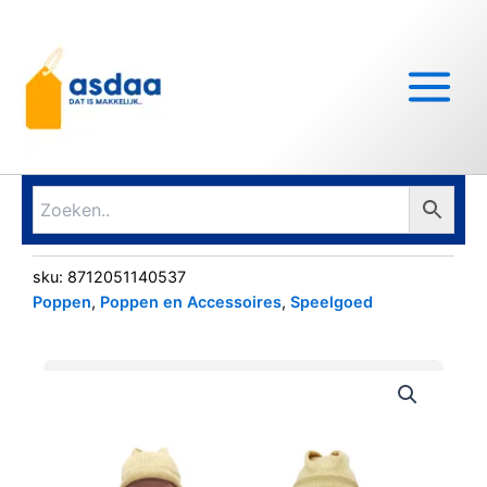
Ga
Main
naar
Menu
de
inhoud
sku:
8712051140537
Poppen
,
Poppen en Accessoires
,
Speelgoed