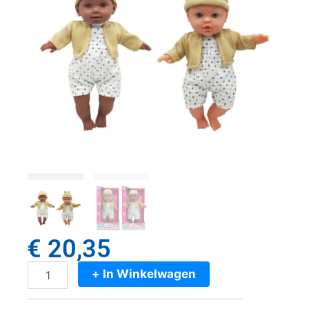
€
20,35
+ In Winkelwagen
Mother
Love
Babypop