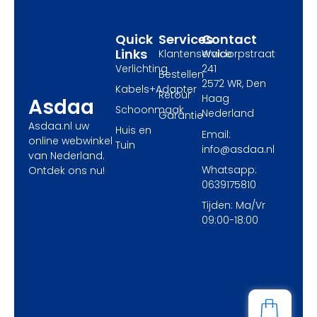
k
e
a
r
m
Quick
Services
Contact
Links
Klantenservice
Waldorpstraat
Verlichting
241
Bestellen
2572 WR, Den
Kabels+Adapter
Retour
Haag
Asdaa
Schoonmaak
Nederland
Garantie
Asdaa.nl uw
Huis en
Email:
online webwinkel
Tuin
info@asdaa.nl
van Nederland.
Whatsapp:
Ontdek ons nu!
0639175810
Tijden: Ma/Vr
09:00-18:00