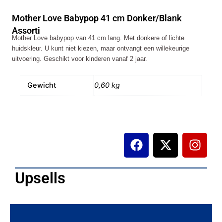
41
Mother Love Babypop 41 cm Donker/Blank
cm
Donker/Blank
Assorti
Mother Love babypop van 41 cm lang. Met donkere of lichte
Assorti
huidskleur. U kunt niet kiezen, maar ontvangt een willekeurige
aantal
uitvoering. Geschikt voor kinderen vanaf 2 jaar.
Gewicht
0,60 kg
F
X
I
a
-
n
c
t
s
e
w
t
Upsells
b
i
a
o
t
g
o
t
r