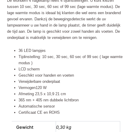
De Mondern 4 nagellamp heeft 4 tijdinstellingen. U kunt kiezen
aantal
tussen 10 sec, 30 sec, 60 sec of 99 sec (lage warmte modus). De
lage warmte modus is ideaal bij klanten die wel eens een brandend
gevoel ervaren. Dankzij de bewegingsdetectie werkt de uv
lampwanneer u uw hand in de lamp plaatst, de timer geeft duidelijk
de tijd aan. De lamp is geschikt voor zowel handen als voeten. De
onderplaat is makkelijk te verwijderen om te reinigen.
36 LED lampjes
Tijdinstelling: 10 sec, 30 sec, 60 sec of 99 sec ( lage warmte
modus )
LCD scherm
Geschikt voor handen en voeten
Verwijderbare onderplaat
Vermogen120 W
Afmeting 23,5 x 10,9 21 cm
365 nm + 405 nm dubbele lichtbron
Automatische sensor
Certificaat CE en ROHS
Gewicht
0,30 kg