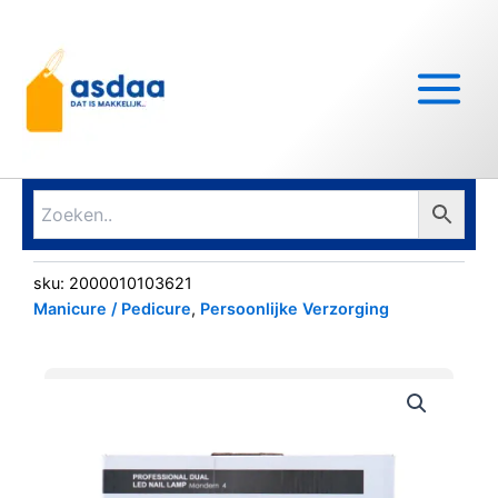
Ga
Main
naar
Menu
de
inhoud
sku:
2000010103621
Manicure / Pedicure
,
Persoonlijke Verzorging