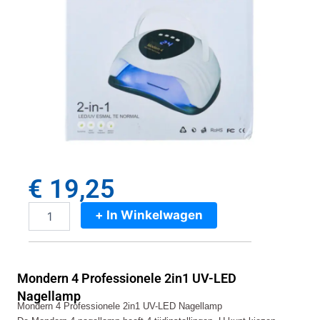
€
19,25
+ In Winkelwagen
Mondern
4
Professionele
2in1
Mondern 4 Professionele 2in1 UV-LED
UV-
LED
Nagellamp
Mondern 4 Professionele 2in1 UV-LED Nagellamp
Nagellamp