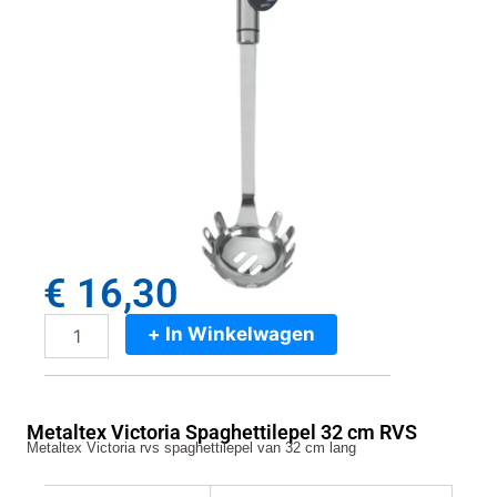
€
16,30
+ In Winkelwagen
Metaltex
Victoria
Spaghettilepel
32
Metaltex Victoria Spaghettilepel 32 cm RVS
cm
Metaltex Victoria rvs spaghettilepel van 32 cm lang
RVS
aantal