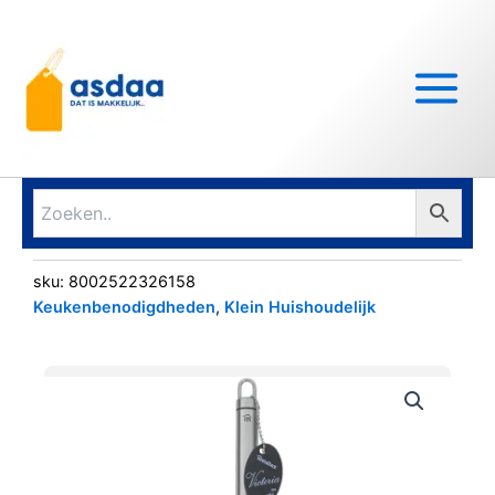
Ga
Main
naar
Menu
de
inhoud
sku:
8002522326158
Keukenbenodigdheden
,
Klein Huishoudelijk