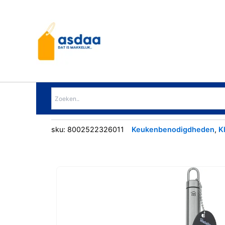
Ga
naar
de
inhoud
sku:
8002522326011
Keukenbenodigdheden
,
K