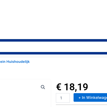
lein Huishoudelijk
€
18,19
+ In Winkelwag
Metaltex
Victoria