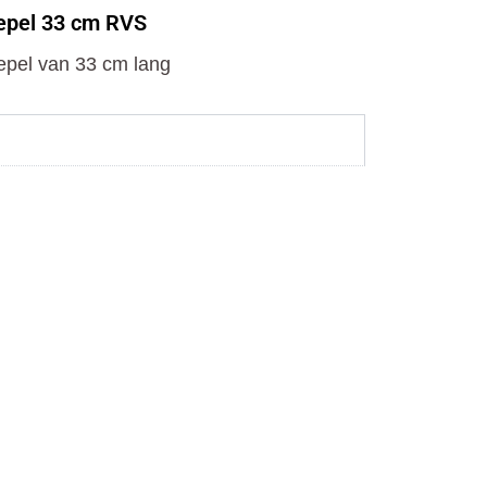
o
t
r
lepel 33 cm RVS
k
e
a
r
m
lepel van 33 cm lang