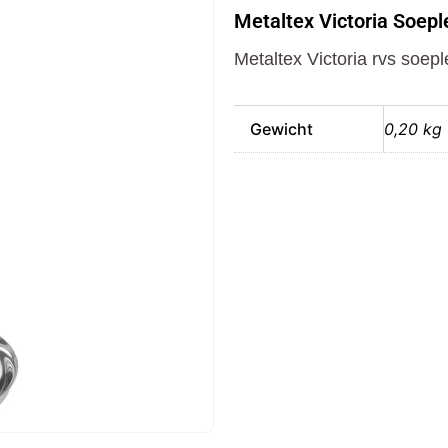
Soeplepel
Metaltex Victoria Soep
33
cm
Metaltex Victoria rvs soep
RVS
aantal
Gewicht
0,20 kg