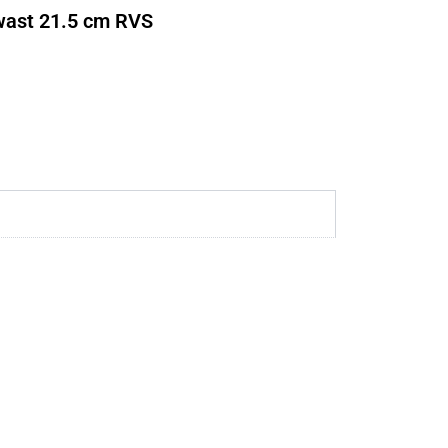
o
t
r
wast 21.5 cm RVS
k
e
a
r
m