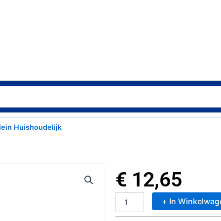
lein Huishoudelijk
€
12,65
+ In Winkelwag
Metaltex
Victoria