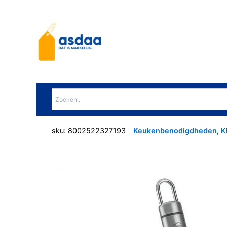
Ga
naar
de
inhoud
sku:
8002522327193
Keukenbenodigdheden
,
K