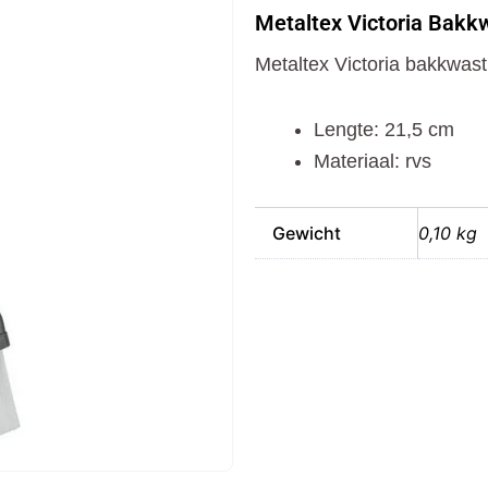
Bakkwast
Metaltex Victoria Bakk
21.5
cm
Metaltex Victoria bakkwast
RVS
aantal
Lengte: 21,5 cm
Materiaal: rvs
Gewicht
0,10 kg