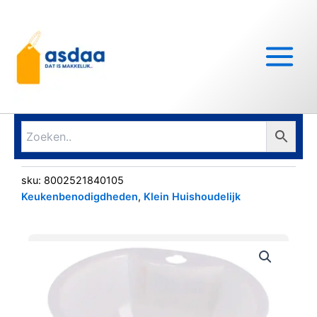
Ga
Main
naar
Menu
de
inhoud
sku:
8002521840105
Keukenbenodigdheden
,
Klein Huishoudelijk