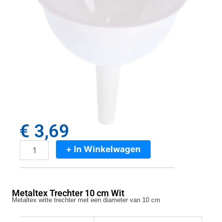
€
3,69
+ In Winkelwagen
Metaltex
Trechter
10
cm
Metaltex Trechter 10 cm Wit
Wit
Metaltex witte trechter met een diameter van 10 cm
aantal