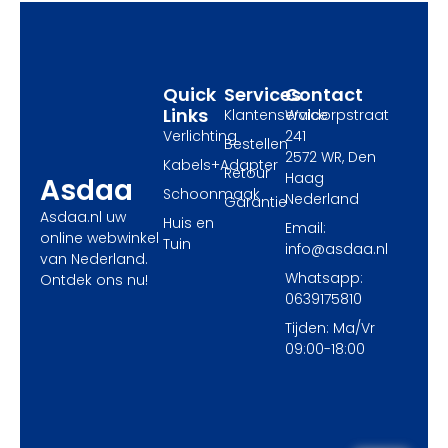
o
t
r
k
e
a
r
m
Quick
Services
Contact
Links
Klantenservice
Waldorpstraat
Verlichting
241
Bestellen
2572 WR, Den
Kabels+Adapter
Retour
Haag
Asdaa
Schoonmaak
Nederland
Garantie
Asdaa.nl uw
Huis en
Email:
online webwinkel
Tuin
info@asdaa.nl
van Nederland.
Whatsapp:
Ontdek ons nu!
0639175810
Tijden: Ma/Vr
09:00-18:00