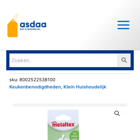
Ga
Main
naar
Menu
de
inhoud
sku:
8002522538100
Keukenbenodigdheden
,
Klein Huishoudelijk