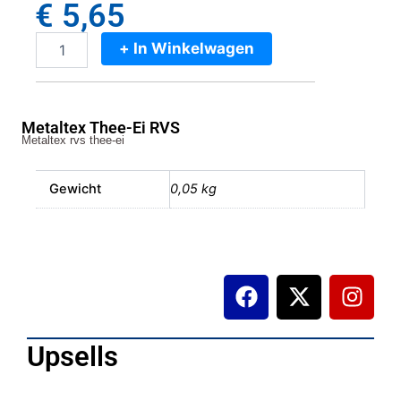
€
5,65
+ In Winkelwagen
Metaltex
Thee-
Ei
RVS
Metaltex Thee-Ei RVS
aantal
Metaltex rvs thee-ei
Gewicht
0,05 kg
F
X
I
a
-
n
c
t
s
e
w
t
Upsells
b
i
a
o
t
g