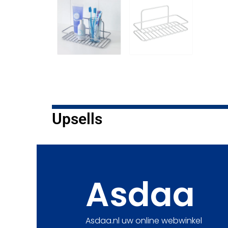
Upsells
Asdaa
Asdaa.nl uw online webwinkel