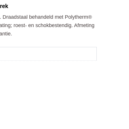
o
t
r
rek
k
e
a
r
m
k. Draadstaal behandeld met Polytherm®
ing; roest- en schokbestendig. Afmeting
antie.