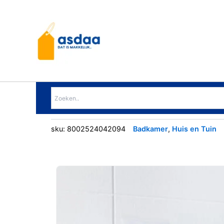
Ga
naar
de
inhoud
sku:
8002524042094
Badkamer
,
Huis en Tuin