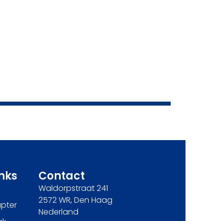
inks
Contact
Waldorpstraat 241
2572 WR, Den Haag
pter
Nederland