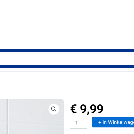
€
9,99
+ In Winkelwag
Metaltex
Reflex