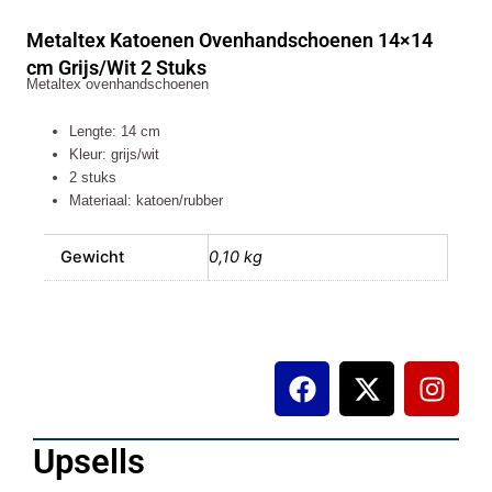
14x14
Metaltex Katoenen Ovenhandschoenen 14×14
cm
Grijs/Wit
cm Grijs/Wit 2 Stuks
Metaltex ovenhandschoenen
2
Stuks
aantal
Lengte: 14 cm
Kleur: grijs/wit
2 stuks
Materiaal: katoen/rubber
Gewicht
0,10 kg
F
X
I
a
-
n
c
t
s
e
w
t
Upsells
b
i
a