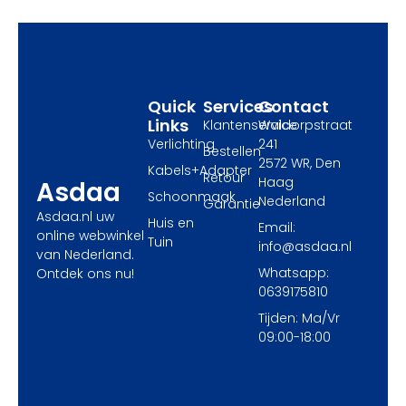
o
t
g
o
t
r
k
e
a
r
m
Quick
Services
Contact
Links
Klantenservice
Waldorpstraat
Verlichting
241
Bestellen
2572 WR, Den
Kabels+Adapter
Retour
Haag
Asdaa
Schoonmaak
Nederland
Garantie
Asdaa.nl uw
Huis en
Email:
online webwinkel
Tuin
info@asdaa.nl
van Nederland.
Whatsapp:
Ontdek ons nu!
0639175810
Tijden: Ma/Vr
09:00-18:00