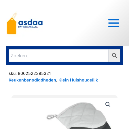
Ga
Main
naar
Menu
de
inhoud
sku:
8002522395321
Keukenbenodigdheden
,
Klein Huishoudelijk