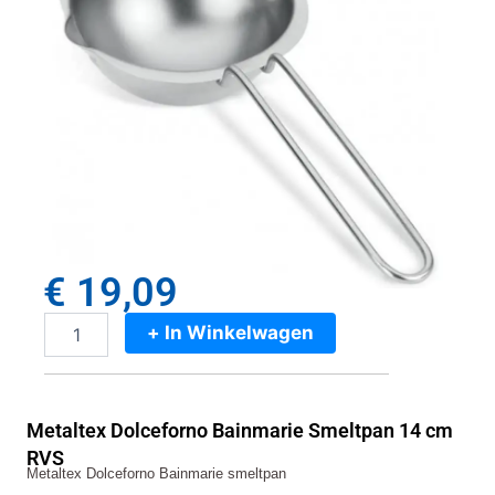
€
19,09
+ In Winkelwagen
Metaltex
Dolceforno
Bainmarie
Smeltpan
Metaltex Dolceforno Bainmarie Smeltpan 14 cm
14
cm
RVS
Metaltex Dolceforno Bainmarie smeltpan
RVS