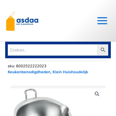
Ga
Main
naar
Menu
de
inhoud
sku:
8002522222023
Keukenbenodigdheden
,
Klein Huishoudelijk