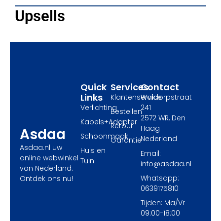
c
t
s
e
w
t
Upsells
b
i
a
o
t
g
o
t
r
k
e
a
r
m
Quick
Services
Contact
Links
Klantenservice
Waldorpstraat
Verlichting
241
Bestellen
2572 WR, Den
Kabels+Adapter
Retour
Haag
Asdaa
Schoonmaak
Nederland
Garantie
Asdaa.nl uw
Huis en
Email:
online webwinkel
Tuin
info@asdaa.nl
van Nederland.
Whatsapp:
Ontdek ons nu!
0639175810
Tijden: Ma/Vr
09:00-18:00