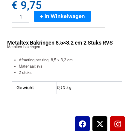
€
9,75
+ In Winkelwagen
Metaltex
Bakringen
8.5x3.2
cm
Metaltex Bakringen 8.5×3.2 cm 2 Stuks RVS
2
Metaltex bakringen
Stuks
RVS
Afmeting per ring: 8,5 x 3,2 cm
aantal
Materiaal: rvs
2 stuks
Gewicht
0,10 kg
F
X
I
a
-
n