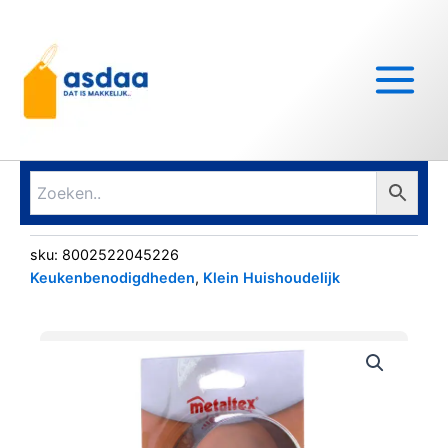
Ga
Main
naar
Menu
de
inhoud
sku:
8002522045226
Keukenbenodigdheden
,
Klein Huishoudelijk