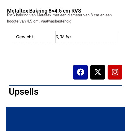
cm
Metaltex Bakring 8×4.5 cm RVS
RVS
RVS bakring van Metaltex met een diameter van 8 cm en een
aantal
hoogte van 4,5 cm, vaatwasbestendig
Gewicht
0,08 kg
F
X
I
a
-
n
c
t
s
e
w
t
Upsells
b
i
a
o
t
g
o
t
r
k
e
a
r
m