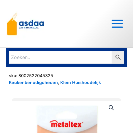
Ga
Main
naar
Menu
de
inhoud
sku:
8002522045325
Keukenbenodigdheden
,
Klein Huishoudelijk