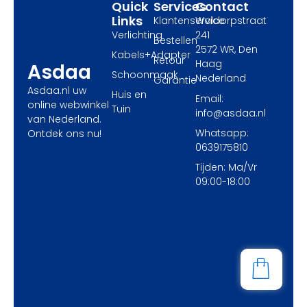
Quick
Services
Contact
Links
Klantenservice
Waldorpstraat
Verlichting
241
Bestellen
2572 WR, Den
Kabels+Adapter
Retour
Haag
Asdaa
Schoonmaak
Nederland
Garantie
Asdaa.nl uw
Huis en
Email:
online webwinkel
Tuin
info@asdaa.nl
van Nederland.
Whatsapp:
Ontdek ons nu!
0639175810
Tijden: Ma/Vr
09:00-18:00