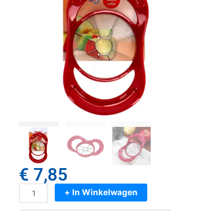
€
7,85
+ In Winkelwagen
Metaltex
Appelsnijder
Rood