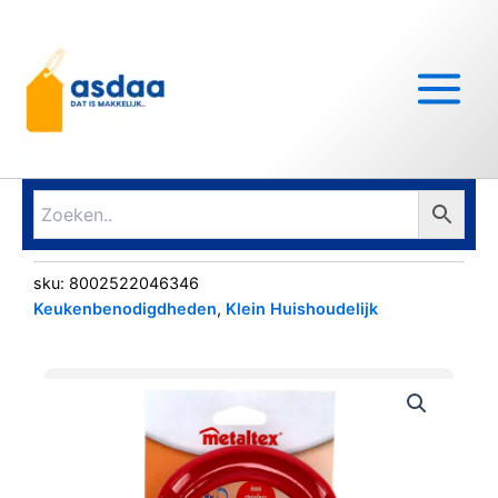
Ga
Main
naar
Menu
de
inhoud
sku:
8002522046346
Keukenbenodigdheden
,
Klein Huishoudelijk