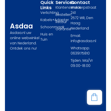
Quick
Services
Contact
Links
Klantenservice
Waldorpstraat
Verlichting
241
Bestellen
2572 WR, Den
Kabels+Adapter
Retour
Haag
Asdaa
Schoonmaak
Nederland
Garantie
Asdaa.nl uw
Huis en
Email:
online webwinkel
Tuin
info@asdaa.nl
van Nederland.
Whatsapp:
Ontdek ons nu!
0639175810
Tijden: Ma/Vr
09:00-18:00