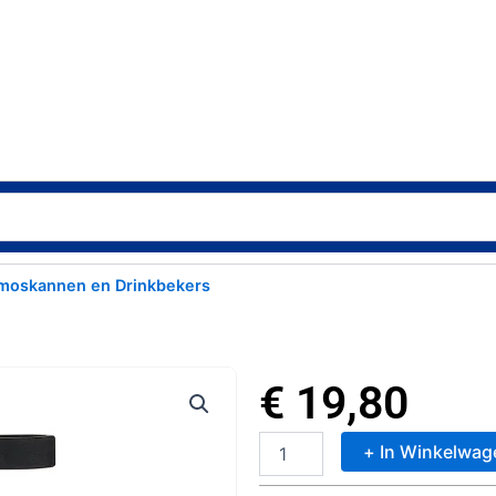
moskannen en Drinkbekers
€
19,80
+ In Winkelwag
Mepal
Waterfles