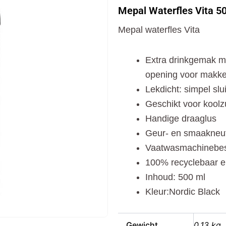
Vita
Mepal Waterfles Vita 50
500
ml
Mepal waterfles Vita
Nordic
Black
aantal
Extra drinkgemak me
opening voor makkel
Lekdicht: simpel slu
Geschikt voor kool
Handige draaglus
Geur- en smaakneutr
Vaatwasmachinebes
100% recyclebaar e
Inhoud: 500 ml
Kleur:Nordic Black
Gewicht
0,13 kg