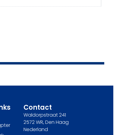
inks
Contact
Waldorpstraat 241
2572 WR, Den Haag
pter
Nederland