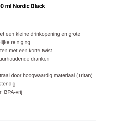
o
t
r
0 ml Nordic Black
k
e
a
r
m
t een kleine drinkopening en grote
ijke reiniging
iten met een korte twist
zuurhoudende dranken
aal door hoogwaardig materiaal (Tritan)
tendig
n BPA-vrij