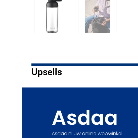
Upsells
Asdaa
Asdaa.nl uw online webwinkel