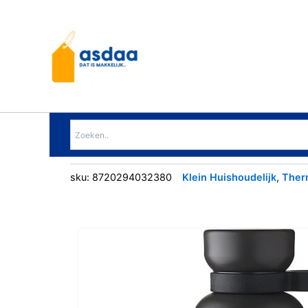
Ga
naar
de
inhoud
sku:
8720294032380
Klein Huishoudelijk
,
Ther