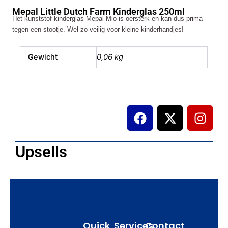
Farm
Mepal Little Dutch Farm Kinderglas 250ml
Kinderglas
Het kunststof kinderglas Mepal Mio is oersterk en kan dus prima
250ml
tegen een stootje. Wel zo veilig voor kleine kinderhandjes!
aantal
Gewicht
0,06 kg
F
X
I
a
-
n
c
t
s
e
w
t
Upsells
b
i
a
o
t
g
o
t
r
k
e
a
r
m
Quick
Services
Contact