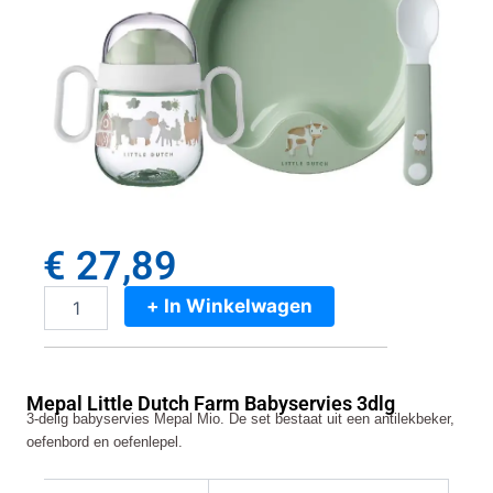
€
27,89
+ In Winkelwagen
Mepal
Little
Dutch
Farm
Mepal Little Dutch Farm Babyservies 3dlg
Babyservies
3-delig babyservies Mepal Mio. De set bestaat uit een antilekbeker,
3dlg
oefenbord en oefenlepel.
aantal