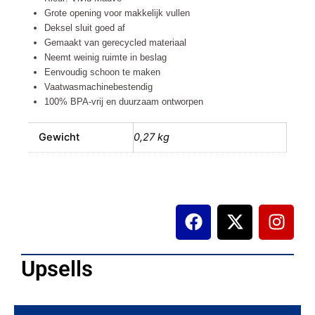
Grote opening voor makkelijk vullen
Deksel sluit goed af
Gemaakt van gerecycled materiaal
Neemt weinig ruimte in beslag
Eenvoudig schoon te maken
Vaatwasmachinebestendig
100% BPA-vrij en duurzaam ontworpen
Gewicht
0,27 kg
F
X
I
a
-
n
c
t
s
e
w
t
Upsells
b
i
a
o
t
g