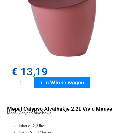
€
13,19
+ In Winkelwagen
Mepal
Calypso
Afvalbakje
2.2L
Mepal Calypso Afvalbakje 2.2L Vivid Mauve
Vivid
Mepal Calypso afvalbakje
Mauve
aantal
Inhoud: 2,2 liter
Kleur: Vivid Mauve