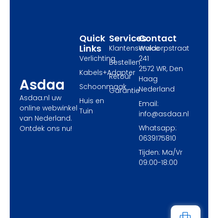
o
t
r
k
e
a
r
m
Quick
Services
Contact
Links
Klantenservice
Waldorpstraat
Verlichting
241
Bestellen
2572 WR, Den
Kabels+Adapter
Retour
Haag
Asdaa
Schoonmaak
Nederland
Garantie
Asdaa.nl uw
Huis en
Email:
online webwinkel
Tuin
info@asdaa.nl
van Nederland.
Whatsapp:
Ontdek ons nu!
0639175810
Tijden: Ma/Vr
09:00-18:00