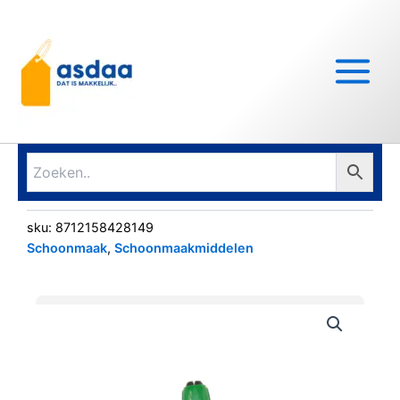
Ga
Main
naar
Menu
de
inhoud
sku:
8712158428149
Schoonmaak
,
Schoonmaakmiddelen