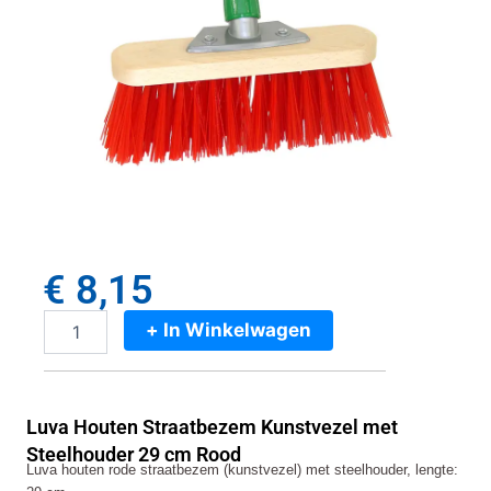
€
8,15
+ In Winkelwagen
Luva
Houten
Straatbezem
Kunstvezel
Luva Houten Straatbezem Kunstvezel met
met
Steelhouder
Steelhouder 29 cm Rood
Luva houten rode straatbezem (kunstvezel) met steelhouder, lengte:
29