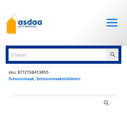
Ga
Main
naar
Menu
de
inhoud
sku:
8712158413855
Schoonmaak
,
Schoonmaakmiddelen