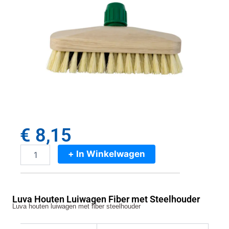
€
8,15
+ In Winkelwagen
Luva
Houten
Luiwagen
Fiber
Luva Houten Luiwagen Fiber met Steelhouder
met
Luva houten luiwagen met fiber steelhouder
Steelhouder
aantal