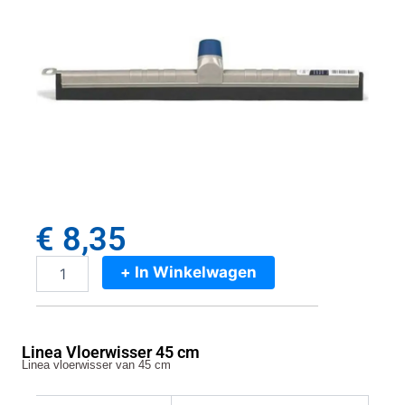
€
8,35
+ In Winkelwagen
Linea
Vloerwisser
45
cm
Linea Vloerwisser 45 cm
aantal
Linea vloerwisser van 45 cm