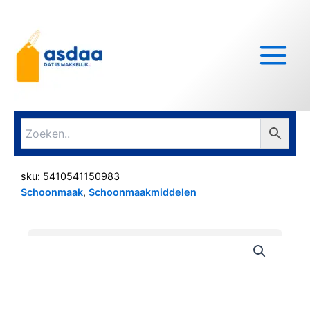
Ga
Main
naar
Menu
de
inhoud
sku:
5410541150983
Schoonmaak
,
Schoonmaakmiddelen