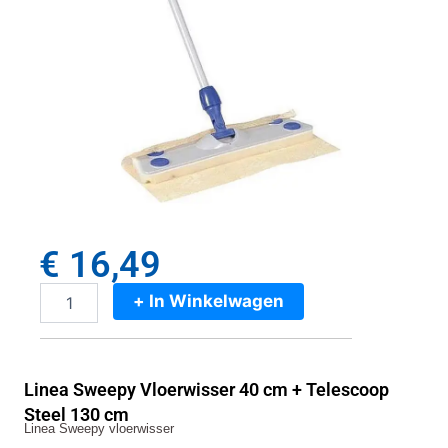
€
16,49
+ In Winkelwagen
Linea
Sweepy
Vloerwisser
40
Linea Sweepy Vloerwisser 40 cm + Telescoop
cm
+
Steel 130 cm
Linea Sweepy vloerwisser
Telescoop