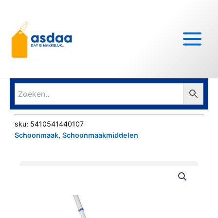
Ga
Main
naar
Menu
de
inhoud
sku:
5410541440107
Schoonmaak
,
Schoonmaakmiddelen