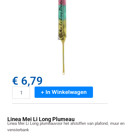
€
6,79
+ In Winkelwagen
Linea
Mei
Li
Long
Linea Mei Li Long Plumeau
Plumeau
Linea Mei Li Long plumeauvoor het afstoffen van plafond, muur en
aantal
vensterbank