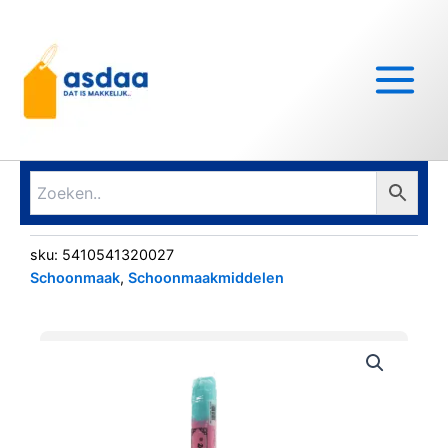
Ga
Main
naar
Menu
de
inhoud
sku:
5410541320027
Schoonmaak
,
Schoonmaakmiddelen