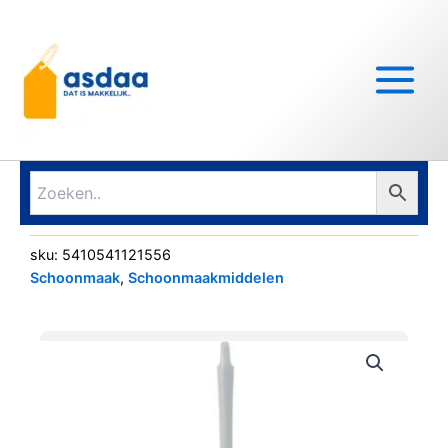
Ga
Main
naar
Menu
de
inhoud
sku:
5410541121556
Schoonmaak
,
Schoonmaakmiddelen