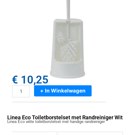
€
10,25
+ In Winkelwagen
Linea
Eco
Toiletborstelset
met
Linea Eco Toiletborstelset met Randreiniger Wit
Randreiniger
Linea Eco witte toiletborstelset met handige randreiniger
Wit
aantal