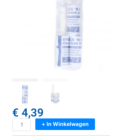
€
4,39
+ In Winkelwagen
Lifetime
Classics
Plakrollerset