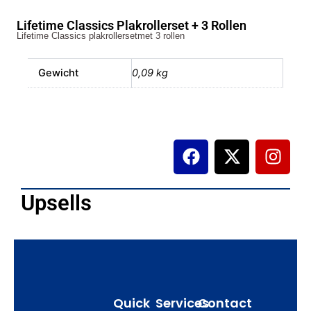
+
Lifetime Classics Plakrollerset + 3 Rollen
3
Lifetime Classics plakrollersetmet 3 rollen
Rollen
aantal
Gewicht
0,09 kg
F
X
I
a
-
n
c
t
s
e
w
t
Upsells
b
i
a
o
t
g
o
t
r
k
e
a
r
m
Quick
Services
Contact