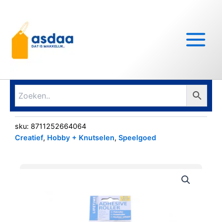
Ga
Main
naar
Menu
de
inhoud
sku:
8711252664064
Creatief
,
Hobby + Knutselen
,
Speelgoed