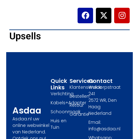
F
X
I
a
-
n
c
t
s
e
w
t
Upsells
b
i
a
o
t
g
o
t
r
k
e
a
r
m
Quick
Services
Contact
Links
Klantenservice
Waldorpstraat
Verlichting
241
Bestellen
2572 WR, Den
Kabels+Adapter
Retour
Haag
Asdaa
Schoonmaak
Nederland
Garantie
Asdaa.nl uw
Huis en
Email:
online webwinkel
Tuin
info@asdaa.nl
van Nederland.
Whatsapp:
Ontdek ons nu!