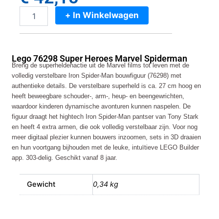
+ In Winkelwagen
Lego
76298
Super
Heroes
Lego 76298 Super Heroes Marvel Spiderman
Marvel
Breng de superheldenactie uit de Marvel films tot leven met de
Spiderman
volledig verstelbare Iron Spider-Man bouwfiguur (76298) met
aantal
authentieke details. De verstelbare superheld is ca. 27 cm hoog en
heeft beweegbare schouder-, arm-, heup- en beengewrichten,
waardoor kinderen dynamische avonturen kunnen naspelen. De
figuur draagt het hightech Iron Spider-Man pantser van Tony Stark
en heeft 4 extra armen, die ook volledig verstelbaar zijn. Voor nog
meer digitaal plezier kunnen bouwers inzoomen, sets in 3D draaien
en hun voortgang bijhouden met de leuke, intuïtieve LEGO Builder
app. 303-delig. Geschikt vanaf 8 jaar.
Gewicht
0,34 kg