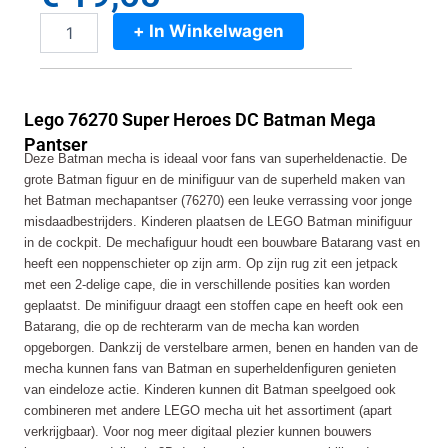
+ In Winkelwagen
Lego
76270
Super
Heroes
Lego 76270 Super Heroes DC Batman Mega
DC
Batman
Pantser
Deze Batman mecha is ideaal voor fans van superheldenactie. De
Mega
grote Batman figuur en de minifiguur van de superheld maken van
Pantser
aantal
het Batman mechapantser (76270) een leuke verrassing voor jonge
misdaadbestrijders. Kinderen plaatsen de LEGO Batman minifiguur
in de cockpit. De mechafiguur houdt een bouwbare Batarang vast en
heeft een noppenschieter op zijn arm. Op zijn rug zit een jetpack
met een 2-delige cape, die in verschillende posities kan worden
geplaatst. De minifiguur draagt een stoffen cape en heeft ook een
Batarang, die op de rechterarm van de mecha kan worden
opgeborgen. Dankzij de verstelbare armen, benen en handen van de
mecha kunnen fans van Batman en superheldenfiguren genieten
van eindeloze actie. Kinderen kunnen dit Batman speelgoed ook
combineren met andere LEGO mecha uit het assortiment (apart
verkrijgbaar). Voor nog meer digitaal plezier kunnen bouwers