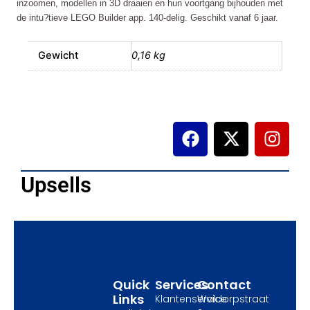
inzoomen, modellen in 3D draaien en hun voortgang bijhouden met
de intu?tieve LEGO Builder app. 140-delig. Geschikt vanaf 6 jaar.
Gewicht
0,16 kg
F
X
I
a
-
n
c
t
s
e
w
t
Upsells
b
i
a
o
t
g
o
t
r
k
e
a
r
m
Quick
Services
Contact
Links
Klantenservice
Waldorpstraat