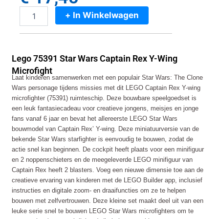
+ In Winkelwagen
Lego
75391
Star
Wars
Lego 75391 Star Wars Captain Rex Y-Wing
Captain
Rex
Microfight
Laat kinderen samenwerken met een populair Star Wars: The Clone
Y-
Wars personage tijdens missies met dit LEGO Captain Rex Y-wing
Wing
Microfight
microfighter (75391) ruimteschip. Deze bouwbare speelgoedset is
aantal
een leuk fantasiecadeau voor creatieve jongens, meisjes en jonge
fans vanaf 6 jaar en bevat het allereerste LEGO Star Wars
bouwmodel van Captain Rex’ Y-wing. Deze miniatuurversie van de
bekende Star Wars starfighter is eenvoudig te bouwen, zodat de
actie snel kan beginnen. De cockpit heeft plaats voor een minifiguur
en 2 noppenschieters en de meegeleverde LEGO minifiguur van
Captain Rex heeft 2 blasters. Voeg een nieuwe dimensie toe aan de
creatieve ervaring van kinderen met de LEGO Builder app, inclusief
instructies en digitale zoom- en draaifuncties om ze te helpen
bouwen met zelfvertrouwen. Deze kleine set maakt deel uit van een
leuke serie snel te bouwen LEGO Star Wars microfighters om te