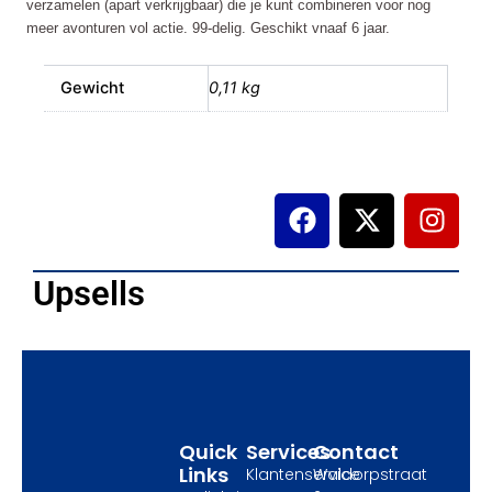
verzamelen (apart verkrijgbaar) die je kunt combineren voor nog
meer avonturen vol actie. 99-delig. Geschikt vnaaf 6 jaar.
Gewicht
0,11 kg
F
X
I
a
-
n
c
t
s
e
w
t
Upsells
b
i
a
o
t
g
o
t
r
k
e
a
r
m
Quick
Services
Contact
Links
Klantenservice
Waldorpstraat