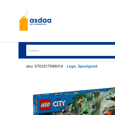
Ga
naar
de
inhoud
sku:
5702017586014
Lego
,
Speelgoed