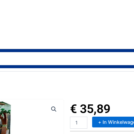
€
35,89
+ In Winkelwag
Lego
60426