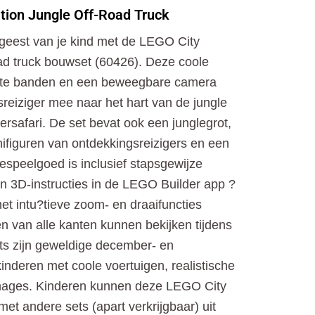
o
t
r
tion Jungle Off-Road Truck
k
e
a
r
m
 geest van je kind met de LEGO City
ad truck bouwset (60426). Deze coole
ste banden en een beweegbare camera
reiziger mee naar het hart van de jungle
gersafari. De set bevat ook een junglegrot,
ifiguren van ontdekkingsreizigers en een
lespeelgoed is inclusief stapsgewijze
n 3D-instructies in de LEGO Builder app ?
et intu?tieve zoom- en draaifuncties
 van alle kanten kunnen bekijken tijdens
s zijn geweldige december- en
nderen met coole voertuigen, realistische
nages. Kinderen kunnen deze LEGO City
t andere sets (apart verkrijgbaar) uit