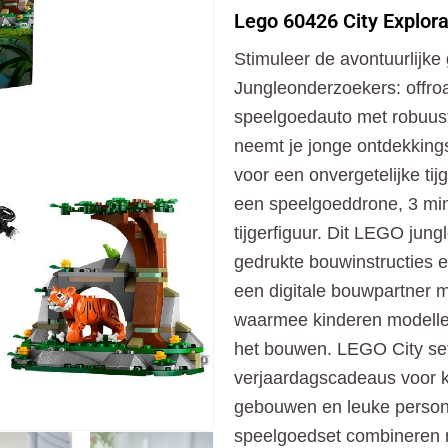
City
Lego 60426 City Explora
Exploration
Jungle
Stimuleer de avontuurlijke
Off-
Road
Jungleonderzoekers: offro
Truck
speelgoedauto met robuu
aantal
neemt je jonge ontdekkings
voor een onvergetelijke tij
een speelgoeddrone, 3 min
tijgerfiguur. Dit LEGO jung
gedrukte bouwinstructies e
een digitale bouwpartner m
waarmee kinderen modellen
het bouwen. LEGO City set
verjaardagscadeaus voor ki
gebouwen en leuke perso
speelgoedset combineren me