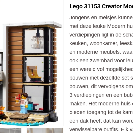
Creator
Lego 31153 Creator Mo
Modern
Huis
Jongens en meisjes kunne
aantal
met deze leuke Modern huis
verdiepingen ligt in de s
keuken, woonkamer, leesk
en moderne meubels, waaro
ook een zwembad voor leu
een wereld vol mogelijkhe
bouwen met dezelfde set 
bouwen, dit vervolgens om
3 verdiepingen en een bub
maken. Het moderne huis 
bieden toegang tot de kame
een dak heeft dat kan word
verwisselbare outfits. El