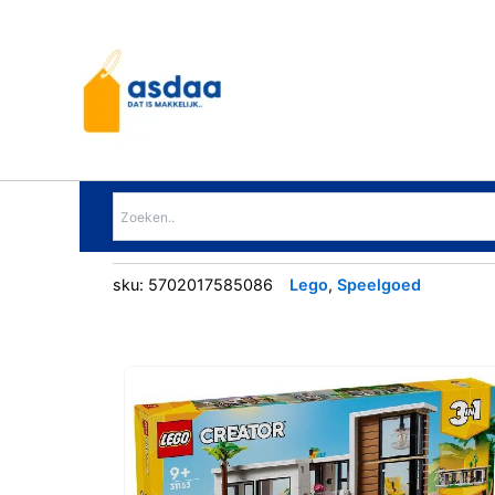
Ga
naar
de
inhoud
sku:
5702017585086
Lego
,
Speelgoed