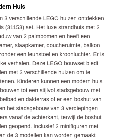
o
t
r
dern Huis
k
e
a
r
m
n 3 verschillende LEGO huizen ontdekken
 (31153) set. Het luxe strandhuis met 2
chaduw van 2 palmbomen en heeft een
amer, slaapkamer, doucheruimte, balkon
nder een leunstoel en kroonluchter. Er is
ke verhalen. Deze LEGO bouwset biedt
den met 3 verschillende huizen om te
stenen. Kinderen kunnen een modern huis
bouwen tot een stijlvol stadsgebouw met
belbad en dakterras of er een boshut van
en het stadsgebouw van 3 verdiepingen
rs vanaf de achterkant, terwijl de boshut
en geopend. Inclusief 2 minifiguren met
k van de 3 modellen kan worden gemaakt