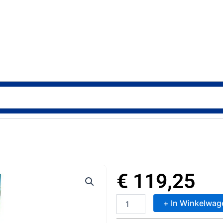
€
119,25
+ In Winkelwag
Lego
31153