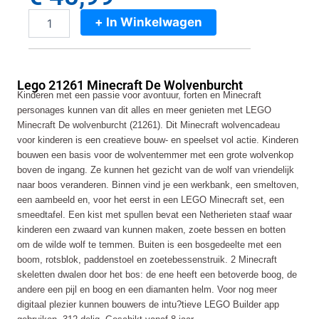
+ In Winkelwagen
Lego
21261
Minecraft
De
Lego 21261 Minecraft De Wolvenburcht
Wolvenburcht
Kinderen met een passie voor avontuur, forten en Minecraft
aantal
personages kunnen van dit alles en meer genieten met LEGO
Minecraft De wolvenburcht (21261). Dit Minecraft wolvencadeau
voor kinderen is een creatieve bouw- en speelset vol actie. Kinderen
bouwen een basis voor de wolventemmer met een grote wolvenkop
boven de ingang. Ze kunnen het gezicht van de wolf van vriendelijk
naar boos veranderen. Binnen vind je een werkbank, een smeltoven,
een aambeeld en, voor het eerst in een LEGO Minecraft set, een
smeedtafel. Een kist met spullen bevat een Netherieten staaf waar
kinderen een zwaard van kunnen maken, zoete bessen en botten
om de wilde wolf te temmen. Buiten is een bosgedeelte met een
boom, rotsblok, paddenstoel en zoetebessenstruik. 2 Minecraft
skeletten dwalen door het bos: de ene heeft een betoverde boog, de
andere een pijl en boog en een diamanten helm. Voor nog meer
digitaal plezier kunnen bouwers de intu?tieve LEGO Builder app