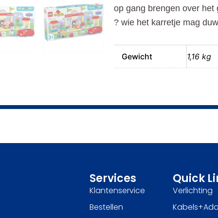
op gang brengen over het g
? wie het karretje mag duw
Gewicht
1,16 kg
Services
Quick L
Klantenservice
Verlichting
Bestellen
Kabels+Ada