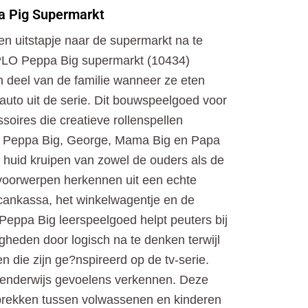
o
t
r
a Pig Supermarkt
k
e
a
r
m
n uitstapje naar de supermarkt na te
LO Peppa Big supermarkt (10434)
 deel van de familie wanneer ze eten
auto uit de serie. Dit bouwspeelgoed voor
soires die creatieve rollenspellen
 ? Peppa Big, George, Mama Big en Papa
 huid kruipen van zowel de ouders als de
 voorwerpen herkennen uit een echte
scankassa, het winkelwagentje en de
eppa Big leerspeelgoed helpt peuters bij
gheden door logisch na te denken terwijl
n die zijn ge?nspireerd op de tv-serie.
enderwijs gevoelens verkennen. Deze
prekken tussen volwassenen en kinderen