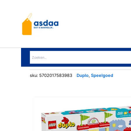
Ga
naar
de
inhoud
sku:
5702017583983
Duplo
,
Speelgoed