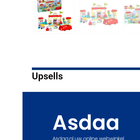
Upsells
Asdaa
Asdaa.nl uw online webwinkel