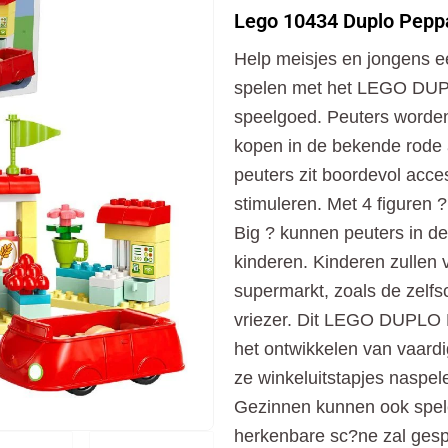
Duplo
Lego 10434 Duplo Pepp
Peppa
Pig
Help meisjes en jongens ee
Supermarkt
aantal
spelen met het LEGO DUP
speelgoed. Peuters worden
kopen in de bekende rode 
peuters zit boordevol acces
stimuleren. Met 4 figuren
Big ? kunnen peuters in de
kinderen. Kinderen zullen
supermarkt, zoals de zelf
vriezer. Dit LEGO DUPLO P
het ontwikkelen van vaardi
ze winkeluitstapjes naspele
Gezinnen kunnen ook spel
herkenbare sc?ne zal ges