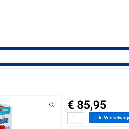
€
85,95
+ In Winkelwag
Lego
10434