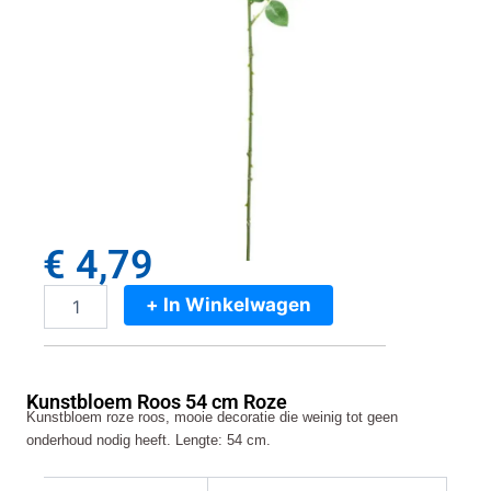
€
4,79
+ In Winkelwagen
Kunstbloem
Roos
54
cm
Kunstbloem Roos 54 cm Roze
Roze
Kunstbloem roze roos, mooie decoratie die weinig tot geen
aantal
onderhoud nodig heeft. Lengte: 54 cm.