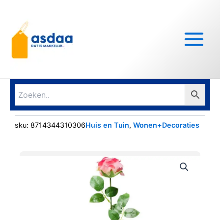
Ga
Main
naar
Menu
de
inhoud
sku:
8714344310306
Huis en Tuin
,
Wonen+Decoraties