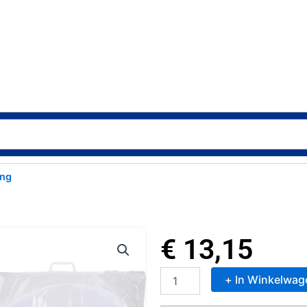
ing
€
13,15
+ In Winkelwag
Klamboe
Wit