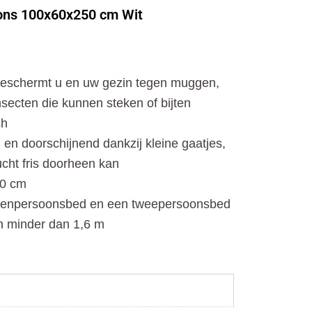
o
t
r
ons 100x60x250 cm Wit
k
e
a
r
m
eschermt u en uw gezin tegen muggen,
nsecten die kunnen steken of bijten
sh
 en doorschijnend dankzij kleine gaatjes,
ucht fris doorheen kan
50 cm
 eenpersoonsbed en een tweepersoonsbed
n minder dan 1,6 m