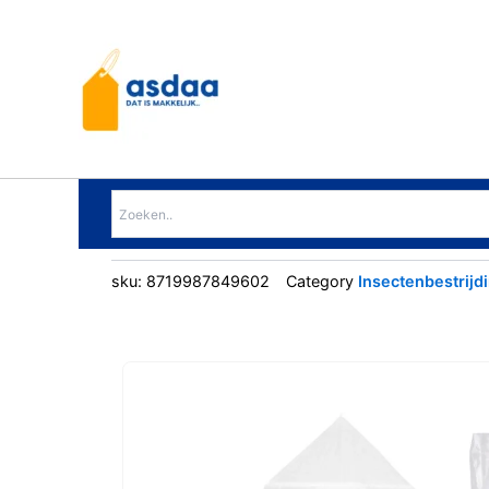
Ga
naar
de
inhoud
sku:
8719987849602
Category
Insectenbestrijd