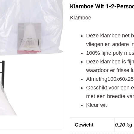
1-
Klamboe Wit 1-2-Perso
2-
Persoons
Klamboe
100x60x250
cm
Wit
Deze klamboe net b
aantal
vliegen en andere i
100% fijne poly me
Deze klamboe is fijn
waardoor er frisse l
Afmeting100x60x2
Geschikt voor een
met een breedte va
Kleur wit
Gewicht
0,20 kg