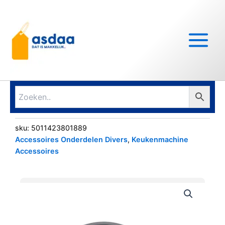
Ga
Main
naar
Menu
de
inhoud
sku:
5011423801889
Accessoires Onderdelen Divers
,
Keukenmachine
Accessoires