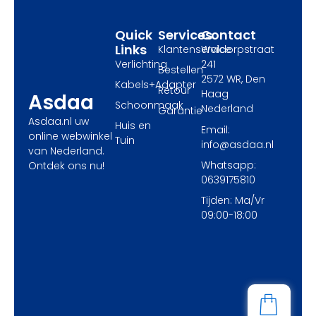
r
m
Quick
Services
Contact
Links
Klantenservice
Waldorpstraat
Verlichting
241
Bestellen
2572 WR, Den
Kabels+Adapter
Retour
Haag
Asdaa
Schoonmaak
Nederland
Garantie
Asdaa.nl uw
Huis en
Email:
online webwinkel
Tuin
info@asdaa.nl
van Nederland.
Whatsapp:
Ontdek ons nu!
0639175810
Tijden: Ma/Vr
09:00-18:00