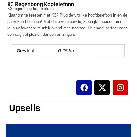
K3 Regenboog Koptelefoon
K3 regenboog koptelefoon
Klaar om te feesten met K3? Plug de vrolijke hoofdtelefoon in en de
party kan beginnen! Met deze vernieuwde, kleurrijke headset neem
je jouw favoriete muziek overal mee naartoe. Helemaal perfect voor
een dag vol plezier, dansen en zingen.
Gewicht
0,25 kg
F
X
I
a
-
n
c
t
s
e
w
t
Upsells
b
i
a
o
t
g
o
t
r
k
e
a