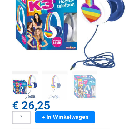
€
26,25
+ In Winkelwagen
K3
Regenboog
Koptelefoon
aantal