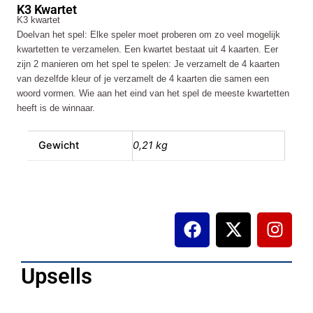
K3 Kwartet
K3 kwartet
Doelvan het spel: Elke speler moet proberen om zo veel mogelijk
kwartetten te verzamelen. Een kwartet bestaat uit 4 kaarten. Eer
zijn 2 manieren om het spel te spelen: Je verzamelt de 4 kaarten
van dezelfde kleur of je verzamelt de 4 kaarten die samen een
woord vormen. Wie aan het eind van het spel de meeste kwartetten
heeft is de winnaar.
Gewicht
0,21 kg
F
X
I
a
-
n
c
t
s
e
w
t
Upsells
b
i
a
o
t
g