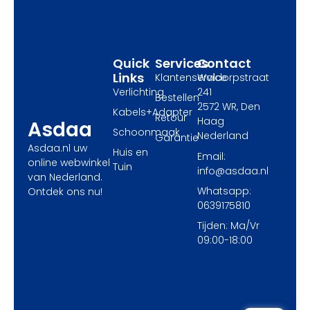
o
t
r
k
e
a
r
m
Quick
Services
Contact
Links
Klantenservice
Waldorpstraat
Verlichting
241
Bestellen
2572 WR, Den
Kabels+Adapter
Retour
Haag
Asdaa
Schoonmaak
Nederland
Garantie
Asdaa.nl uw
Huis en
Email:
online webwinkel
Tuin
info@asdaa.nl
van Nederland.
Whatsapp:
Ontdek ons nu!
0639175810
Tijden: Ma/Vr
09:00-18:00