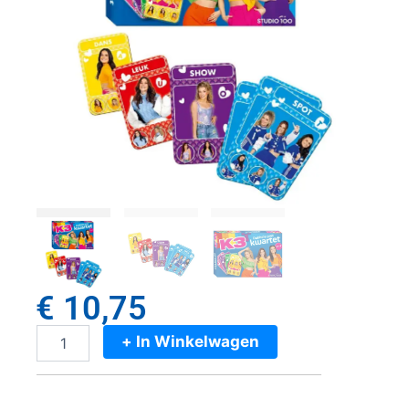
€
10,75
+ In Winkelwagen
K3
Kwartet
aantal