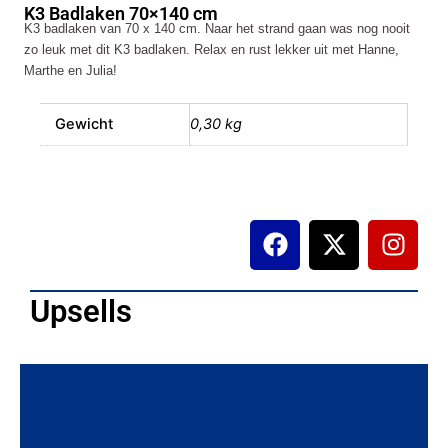
K3 Badlaken 70×140 cm
aantal
K3 badlaken van 70 x 140 cm. Naar het strand gaan was nog nooit
zo leuk met dit K3 badlaken. Relax en rust lekker uit met Hanne,
Marthe en Julia!
Gewicht
0,30 kg
F
X
I
a
-
n
c
t
s
e
w
t
Upsells
b
i
a
o
t
g
o
t
r
k
e
a
r
m