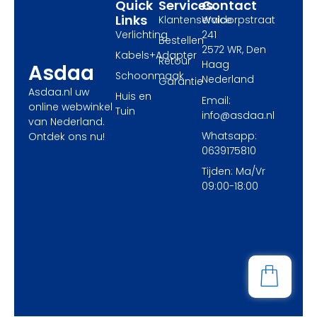
Quick
Services
Contact
Links
Klantenservice
Waldorpstraat
Verlichting
241
Bestellen
2572 WR, Den
Kabels+Adapter
Retour
Haag
Asdaa
Schoonmaak
Nederland
Garantie
Asdaa.nl uw
Huis en
Email:
online webwinkel
Tuin
info@asdaa.nl
van Nederland.
Whatsapp:
Ontdek ons nu!
0639175810
Tijden: Ma/Vr
09:00-18:00