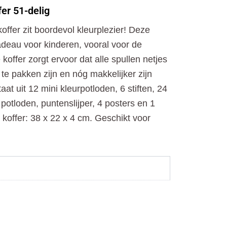
o
t
r
er 51-delig
k
e
a
r
m
offer zit boordevol kleurplezier! Deze
adeau voor kinderen, vooral voor de
offer zorgt ervoor dat alle spullen netjes
k te pakken zijn en nóg makkelijker zijn
t uit 12 mini kleurpotloden, 6 stiften, 24
potloden, puntenslijper, 4 posters en 1
 koffer: 38 x 22 x 4 cm. Geschikt voor