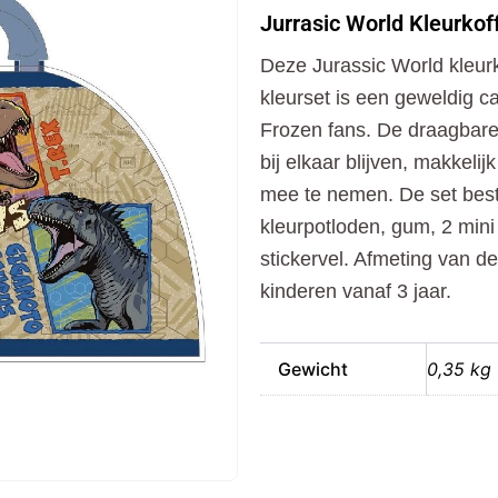
Kleurkoffer
Jurrasic World Kleurkoff
51-
delig
Deze Jurassic World kleurk
aantal
kleurset is een geweldig c
Frozen fans. De draagbare k
bij elkaar blijven, makkelij
mee te nemen. De set bestaa
kleurpotloden, gum, 2 mini 
stickervel. Afmeting van de
kinderen vanaf 3 jaar.
Gewicht
0,35 kg