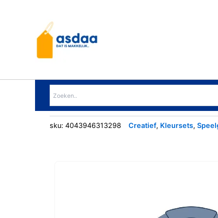
Ga
naar
de
inhoud
sku:
4043946313298
Creatief
,
Kleursets
,
Speel