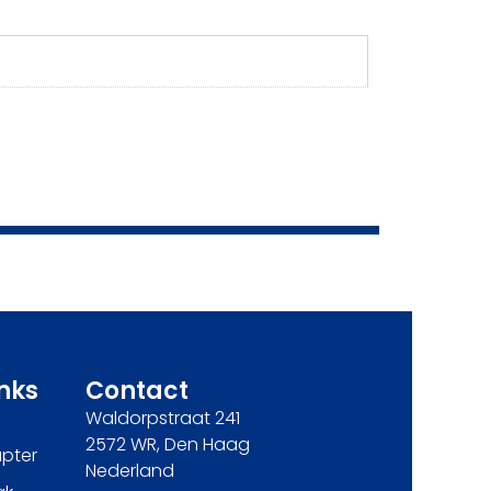
inks
Contact
Waldorpstraat 241
2572 WR, Den Haag
pter
Nederland