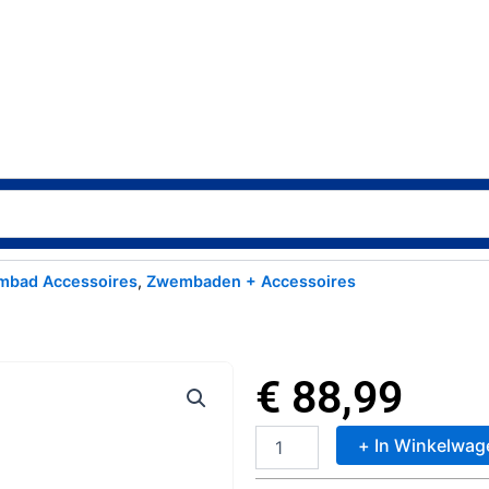
bad Accessoires
,
Zwembaden + Accessoires
€
88,99
+ In Winkelwag
Intex
Multi-