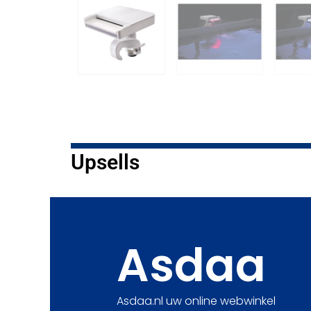
Upsells
Asdaa
Asdaa.nl uw online webwinkel