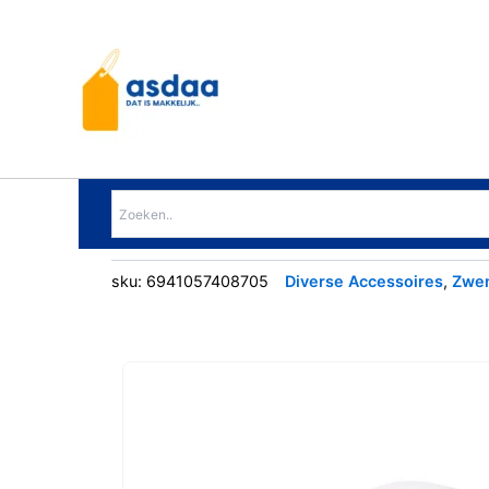
Ga
naar
de
inhoud
sku:
6941057408705
Diverse Accessoires
,
Zwem