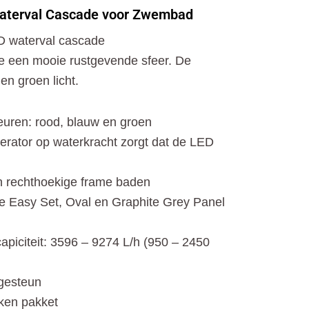
o
t
r
Waterval Cascade voor Zwembad
k
e
a
r
m
ED waterval cascade
je een mooie rustgevende sfeer. De
en groen licht.
leuren: rood, blauw en groen
rator op waterkracht zorgt dat de LED
en rechthoekige frame baden
de Easy Set, Oval en Graphite Grey Panel
piciteit: 3596 – 9274 L/h (950 – 2450
gesteun
kken pakket