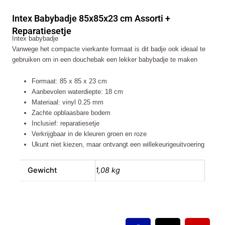
cm
Intex Babybadje 85x85x23 cm Assorti +
Assorti
+
Reparatiesetje
Intex babybadje
Reparatiesetje
Vanwege het compacte vierkante formaat is dit badje ook ideaal te
aantal
gebruiken om in een douchebak een lekker babybadje te maken
Formaat: 85 x 85 x 23 cm
Aanbevolen waterdiepte: 18 cm
Materiaal: vinyl 0.25 mm
Zachte opblaasbare bodem
Inclusief: reparatiesetje
Verkrijgbaar in de kleuren groen en roze
Ukunt niet kiezen, maar ontvangt een willekeurigeuitvoering
Gewicht
1,08 kg
F
X
I