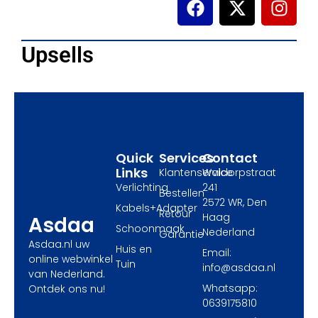
a
-
n
c
t
s
e
w
t
Upsells
b
i
a
o
t
g
o
t
r
k
e
a
r
m
Quick
Services
Contact
Links
Klantenservice
Waldorpstraat
Verlichting
241
Bestellen
2572 WR, Den
Kabels+Adapter
Retour
Haag
Asdaa
Schoonmaak
Nederland
Garantie
Asdaa.nl uw
Huis en
Email:
online webwinkel
Tuin
info@asdaa.nl
van Nederland.
Whatsapp:
Ontdek ons nu!
0639175810