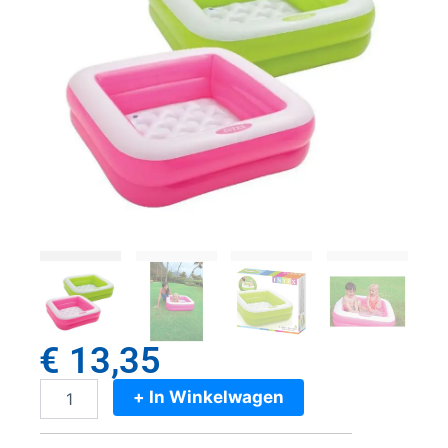
€
13,35
+ In Winkelwagen
Intex
Babybadje
85x85x23