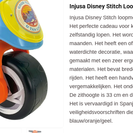
Stitch
Injusa Disney Stitch L
Loopmotor
Blauw/Oranje/Geel
Injusa Disney Stitch loopm
aantal
Het perfecte cadeau voor 
zelfstandig lopen. Het wor
maanden. Het heeft een off
waterdichte decoratie, waar
gemaakt met een zeer erg
materialen. Het bevat brede 
rijden. Het heeft een hand
vergemakkelijken. Het ond
De zithoogte is 33 cm en d
Het is vervaardigd in Span
veiligheidsvoorschriften di
blauw/oranje/geel.