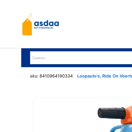
Ga
naar
de
inhoud
sku:
8410964190334
Loopauto's
,
Ride On Voert