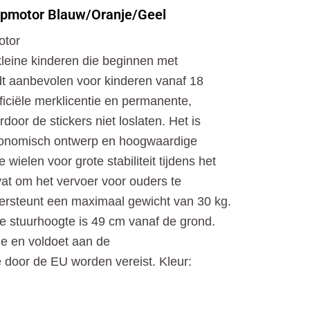
o
t
r
oopmotor Blauw/Oranje/Geel
k
e
a
r
m
otor
kleine kinderen die beginnen met
dt aanbevolen voor kinderen vanaf 18
iciële merklicentie en permanente,
door de stickers niet loslaten. Het is
onomisch ontwerp en hoogwaardige
wielen voor grote stabiliteit tijdens het
vat om het vervoer voor ouders te
ersteunt een maximaal gewicht van 30 kg.
e stuurhoogte is 49 cm vanaf de grond.
je en voldoet aan de
e door de EU worden vereist. Kleur: