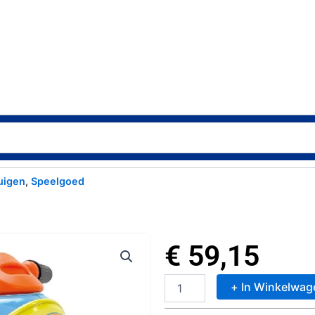
uigen
,
Speelgoed
€
59,15
+ In Winkelwag
Injusa
Disney