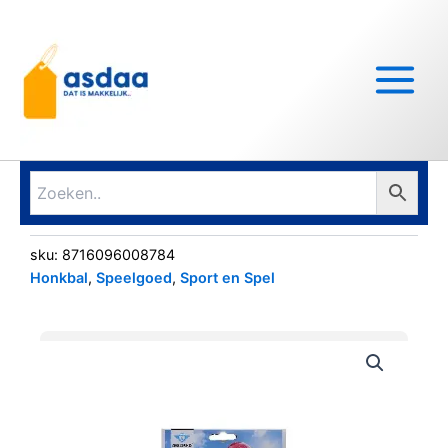
Ga
Main
naar
Menu
de
inhoud
sku:
8716096008784
Honkbal
,
Speelgoed
,
Sport en Spel