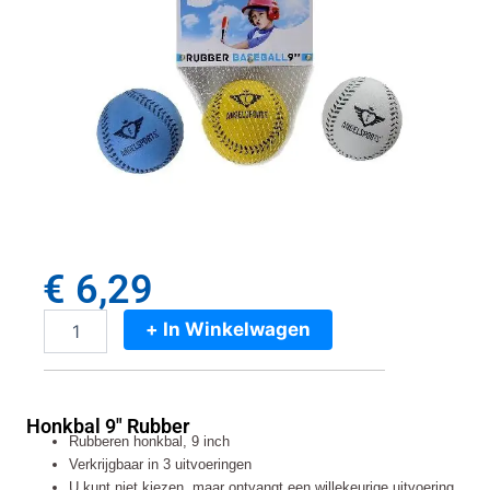
€
6,29
+ In Winkelwagen
Honkbal
9"
Rubber
aantal
Honkbal 9" Rubber
Rubberen honkbal, 9 inch
Verkrijgbaar in 3 uitvoeringen
U kunt niet kiezen, maar ontvangt een willekeurige uitvoering