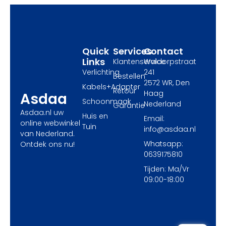
o
t
g
o
t
r
k
e
a
r
m
Quick
Services
Contact
Links
Klantenservice
Waldorpstraat
Verlichting
241
Bestellen
2572 WR, Den
Kabels+Adapter
Retour
Haag
Asdaa
Schoonmaak
Nederland
Garantie
Asdaa.nl uw
Huis en
Email:
online webwinkel
Tuin
info@asdaa.nl
van Nederland.
Whatsapp:
Ontdek ons nu!
0639175810
Tijden: Ma/Vr
09:00-18:00