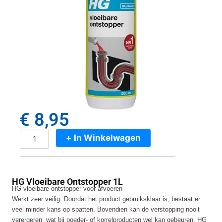
€
8,95
+ In Winkelwagen
HG
Vloeibare
Ontstopper
1L
HG Vloeibare Ontstopper 1L
aantal
HG vloeibare
ontstopper voor afvoeren
Werkt zeer veilig. Doordat het product gebruiksklaar is, bestaat er
veel minder kans op spatten. Bovendien kan de verstopping nooit
verergeren, wat bij poeder- of korrelproducten wel kan gebeuren. HG