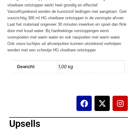
vloeibare ontstopper werkt heel grondig en effectief.
Vanzelfsprekend worden de kunststof leidingen niet aangetast. Giet
voorzichtig 300 ml HG vloeibare ontstopper in de verstopte afvoer.
Laat het materiaal ongeveer 30 minuten inwerken en spoel dan flink
door met koud water. Bij hardnekkige verstoppingen eerst
voorspoelen met warm water en ook naspoelen met warm water.
Ook vieze luchtjes uit afvoerputten kunnen uitstekend verholpen
worden met een scheutje HG vloeibare ontstopper.
Gewicht
1,00 kg
F
X
I
a
-
n
c
t
s
e
w
t
Upsells
b
i
a