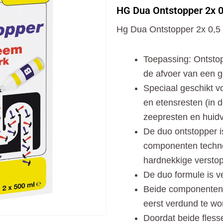
Ontstopper
HG Dua Ontstopper 2x 0
2x
0,5
Hg Dua Ontstopper 2x 0,5
L
aantal
Toepassing: Ontstop
de afvoer van een 
Speciaal geschikt v
en etensresten (in 
zeepresten en huidv
De duo ontstopper 
componenten techno
hardnekkige versto
De duo formule is ve
Beide componenten z
eerst verdund te w
Doordat beide fless