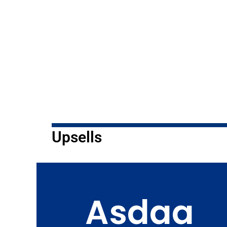
Upsells
Asdaa