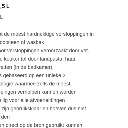
o
t
r
,5 L
k
e
a
r
m
 L
t de meest hardnekkige verstoppingen in
gootsteen of wasbak
oor verstoppingen veroorzaakt door vet-
de keuken)of door tandpasta, haar,
etten (in de badkamer)
is gebaseerd op een unieke 2
logie waarmee zelfs de meest
ppingen verholpen kunnen worden
ilig voor alle afvoerleidingen
ijn gebruiksklaar en hoeven dus niet
orden
en direct op de bron gebruikt kunnen