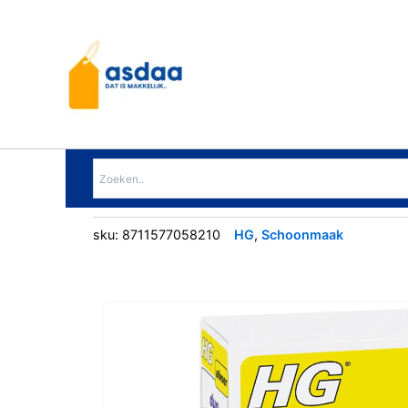
Ga
naar
de
inhoud
sku:
8711577058210
HG
,
Schoonmaak