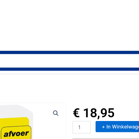
€
18,95
+ In Winkelwag
HG
Dua